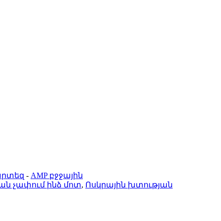
արտեզ
-
AMP բջջային
ան չափում ինձ մոտ
,
Ոսկրային խտության