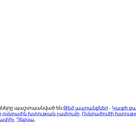
ունքները պաշտպանված են:
Թեժ ապրանքներ
-
Կայքի ք
ք ոսկրային խտության չափումը
,
Ոսկրածուծի խտությ
չափիչ
,
Դեքսա
,