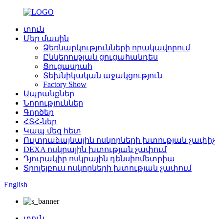
տուն
Մեր մասին
Ձեռնարկությունների որակավորում
Ընկերության ցուցահանդես
Ցուցասրահ
Տեխնիկական աջակցություն
Factory Show
Ապրանքներ
Նորություններ
Գործեր
ՀՏՀ-ներ
Կապ մեզ հետ
Ուլտրաձայնային ոսկորների խտության չափիչ
DEXA ոսկրային խտության չափում
Դյուրակիր ոսկրային դենսիոմետրիա
Տրոլեյբուս ոսկորների խտության չափում
English
տուն