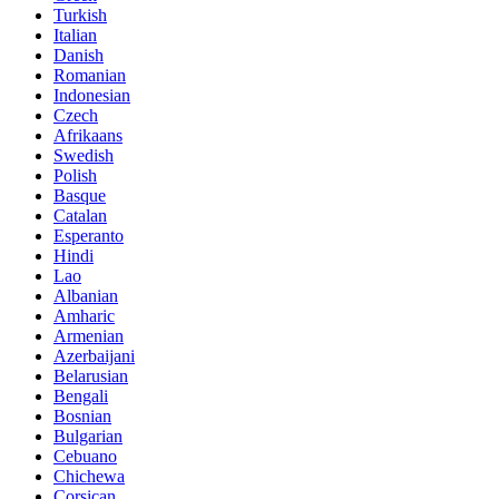
Turkish
Italian
Danish
Romanian
Indonesian
Czech
Afrikaans
Swedish
Polish
Basque
Catalan
Esperanto
Hindi
Lao
Albanian
Amharic
Armenian
Azerbaijani
Belarusian
Bengali
Bosnian
Bulgarian
Cebuano
Chichewa
Corsican